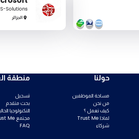
crosoft
S-Solutions
الجزائر
حولنا
منطقة الع
مساحة الموظفين
تسجيل
من نحن
بحث متقدم
كيف تعمل ؟
التكنولوجيا الحال
لماذا Trust Me
مجتمع Trust Me
شركاء
FAQ