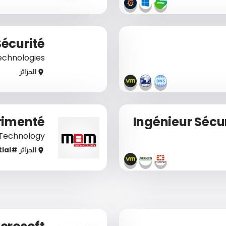
Sécurité
echnologies
الجزائر
érimenté
Ingénieur Sécu
Technology
الجزائر
#remote_
tial