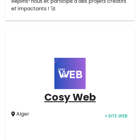
Rejoins-nous et participe à des projets créatifs
et impactants ! 🚀
Cosy Web
Alger
SITE WEB