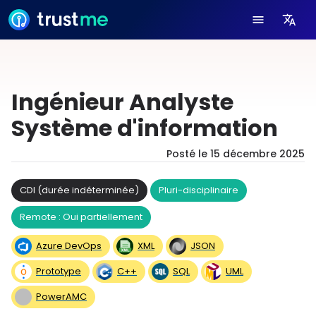
Ingénieur Analyste
Système d'information
Posté le
15 décembre 2025
CDI (durée indéterminée)
Pluri-disciplinaire
Remote : Oui partiellement
Azure DevOps
XML
JSON
Prototype
C++
SQL
UML
PowerAMC