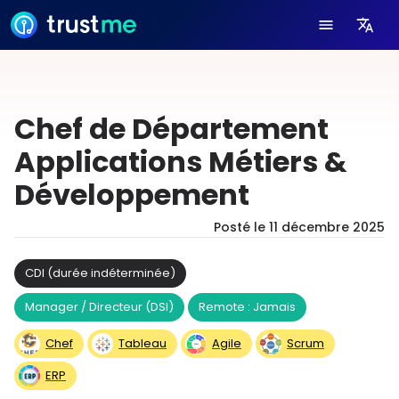
Chef de Département
Applications Métiers &
Développement
Posté le
11 décembre 2025
CDI (durée indéterminée)
Manager / Directeur (DSI)
Remote : Jamais
Chef
Tableau
Agile
Scrum
ERP