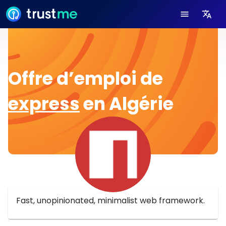
Offre d’emploi de
express
en Algérie
Fast, unopinionated, minimalist web framework.