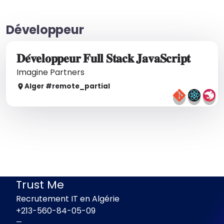
Développeur
𝐃𝐞́𝐯𝐞𝐥𝐨𝐩𝐩𝐞𝐮𝐫 𝐅𝐮𝐥𝐥 𝐒𝐭𝐚𝐜𝐤 𝐉𝐚𝐯𝐚𝐒𝐜𝐫𝐢𝐩𝐭
Imagine Partners
Alger
#remote_
partial
Trust Me
Recrutement IT en Algérie
+213-560-84-05-09
—