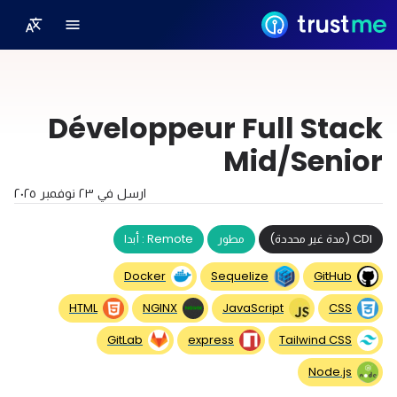
Développeur Full Stack
Mid/Senior
ارسل في
٢٣ نوفمبر ٢٠٢٥
CDI (مدة غير محددة)
مطور
Remote : أبدا
Docker
Sequelize
GitHub
HTML
NGINX
JavaScript
CSS
GitLab
express
Tailwind CSS
Node.js