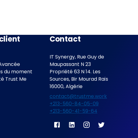
client
Contact
IT Synergy, Rue Guy de
Avancée
Maupassant N 23
es du moment
Propriété 63 N 14. Les
é Trust Me
Sources, Bir Mourad Raïs
16000, Algérie
contact@trustme.work
+213-560-84-05-09
+213-560-41-59-64