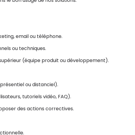
s le bon usage de nos solutions.
keting, email ou téléphone.
nnels ou techniques.
supérieur (équipe produit ou développement).
résentiel ou distanciel).
isateurs, tutoriels vidéo, FAQ).
oposer des actions correctives.
ctionnelle.