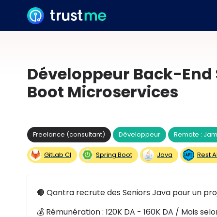
Développeur Back-End S
Boot Microservices
Freelance (consultant)
Développeur
Remote : Jam
GitLab CI
Spring Boot
Java
Rest A
🔴 Qantra recrute des Seniors Java pour un pro
💰 Rémunération : 120K DA - 160K DA / Mois selon