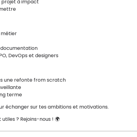
n projet à impact
smettre
 métier
la documentation
 PO, DevOps et designers
ns une refonte from scratch
veillante
long terme
our échanger sur tes ambitions et motivations.
utiles ? Rejoins-nous ! 🌍