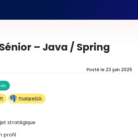
énior – Java / Spring
Posté le
23 juin 2025
ais
PI
PostgreSQL
jet stratégique
 profil