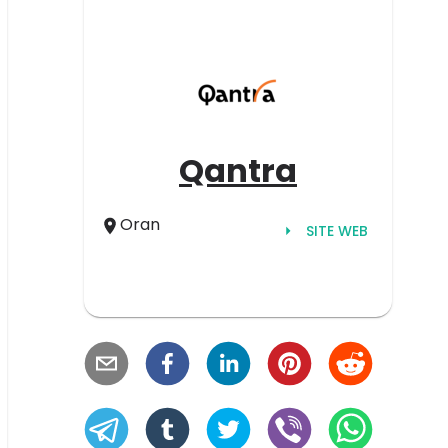
Qantra
Oran
SITE WEB