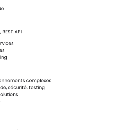
de
, REST API
rvices
es
ring
ironnements complexes
e, sécurité, testing
olutions
e