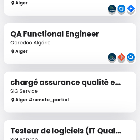
Alger
QA Functional Engineer
Ooredoo Algérie
Alger
chargé assurance qualité en système d'information. (Testeur (QA))
SIG Service
Alger
#remote_
partial
Testeur de logiciels (IT Quality Assurance)
SIG Service