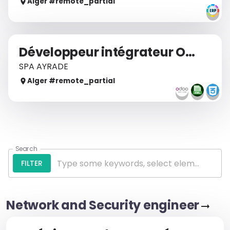
Alger
#remote_
partial
Développeur intégrateur Odoo
SPA AYRADE
Alger
#remote_
partial
Search
FILTER
Network and Security engineer