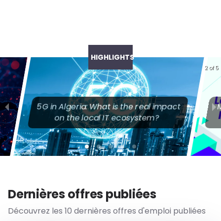
HIGHLIGHTS
2 of 5
act
Mistakes to Avoid When Looking for
L
an IT Job
Dernières offres publiées
Découvrez les 10 dernières offres d'emploi publiées