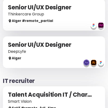
Senior UI/UX Designer
Thinkercare Group
Alger
#remote_
partial
Senior UI/UX Designer
DeepLyfe
Alger
IT recruiter
Talent Acquisition IT / Chargé(e) de Recrutement IT International
Smart Vision