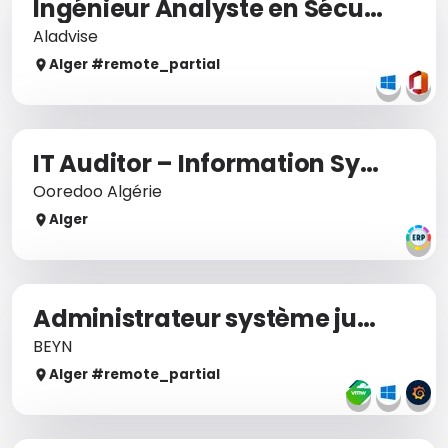
Ingénieur Analyste en Sécurité de l'Information
Aladvise
Alger
#remote_
partial
IT Auditor – Information Systems & IT Controls
Ooredoo Algérie
Alger
Administrateur système junior
BEYN
Alger
#remote_
partial