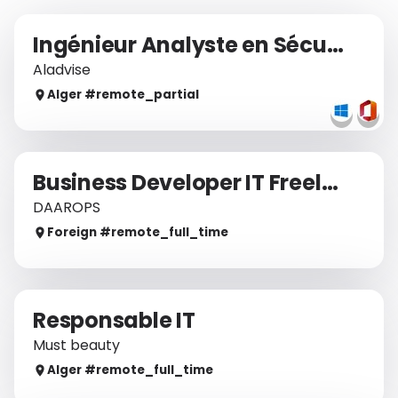
Ingénieur Analyste en Sécurité de l'Information
Aladvise
Alger
#remote_
partial
Business Developer IT Freelance / Indépendant - Marché Français (Remote)
DAAROPS
Foreign
#remote_
full_time
Responsable IT
Must beauty
Alger
#remote_
full_time